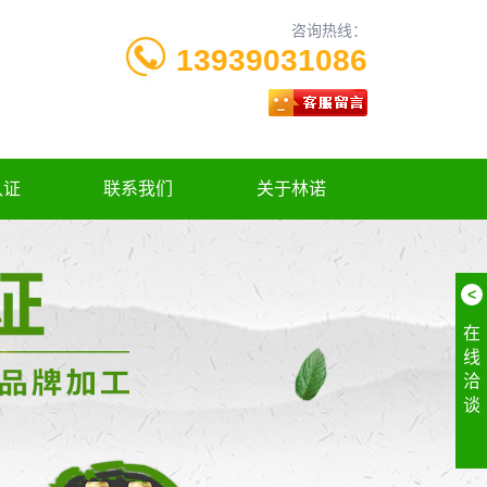
咨询热线：
13939031086
认证
联系我们
关于林诺
<
在
线
洽
谈