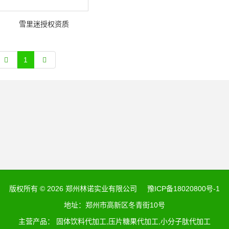
雪里迷授权资质
1
版权所有 © 2026 郑州林诺实业有限公司
豫ICP备18020800号-1
地址：郑州市高新区冬青街10号
主营产品： 固体饮料代加工,压片糖果代加工,小分子肽代加工