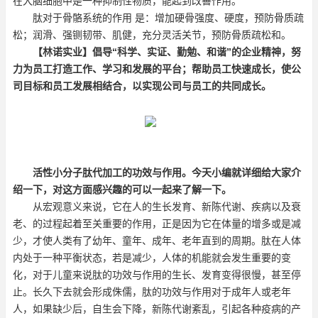
在大脑细胞中是一种抑制性物质，能起到改善作用。
肽对于骨骼系统的作用 是：增加硬骨强度、硬度，预防骨质
疏
松；润滑、强铡韧带、肌健，充分灵活关节，预防骨质疏松和。
【林诺实业】
倡导“科学、实证、勤勉、和谐”的企业精神，努
力为员工打造工作、学习和发展的平台；帮助员工快速成长，使公
司目标和员工发展相结合，以实现公司与员工的共同成长。
活性
小分子肽代加工
的功效与作用。
今天小编就详细给大家介
绍一下，对这方面感兴趣的可以一起来了解一下。
从宏观意义来说，它在人的生长发育、新陈代谢、疾病以及衰
老、的过程起着至关重要的作用，正是因为它在体量的增多或是减
少，才使人类有了幼年、童年、成年、老年直到的周期。肽在人体
内处于一种平衡状态，若是减少，人体的机能就会发生重要的变
化，对于儿童来说肽的功效与作用的生长、发育变得很慢，甚至停
止。长久下去就会形成侏儒，肽的功效与作用对于成年人或老年
人，如果缺少后，自生会下降，新陈代谢紊乱，引起各种疫病的产